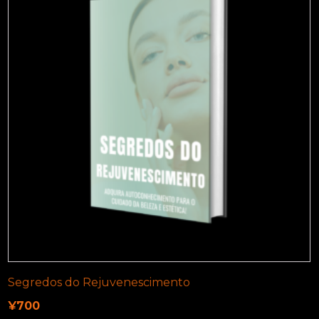
Segredos do Rejuvenescimento
¥
700