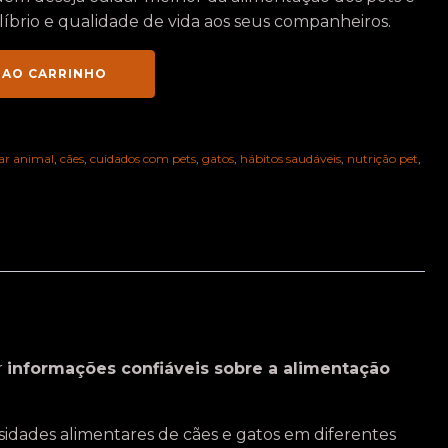
líbrio e qualidade de vida aos seus companheiros.
 AO CARRINHO
ar animal
,
cães
,
cuidados com pets
,
gatos
,
hábitos saudáveis
,
nutrição pet
,
r
informações confiáveis sobre a alimentação
idades alimentares de cães e gatos em diferentes