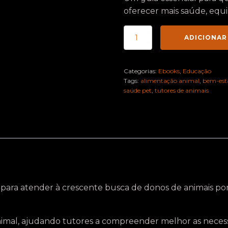
oferecer mais saúde, equi
Nutrição
ADICIONAR
Pet
quantidade
Categorias:
Ebooks
,
Educação
Tags:
alimentação animal
,
bem-est
saúde pet
,
tutores de animais
para atender à crescente busca de donos de animais po
nimal, ajudando tutores a compreender melhor as necess