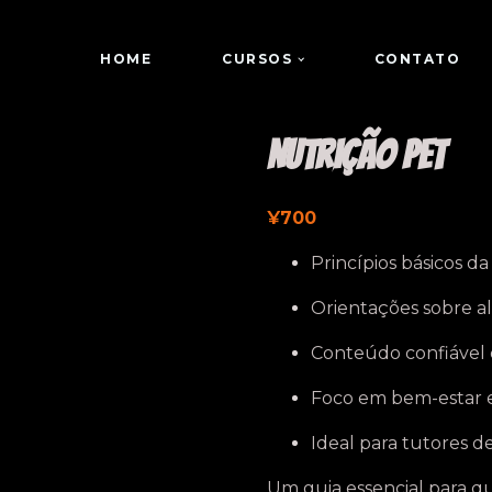
HOME
CURSOS
CONTATO
Nutrição Pet
¥
700
Princípios básicos d
Orientações sobre a
Conteúdo confiável 
Foco em bem-estar e
Ideal para tutores d
Um guia essencial para q