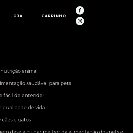
LOJA
CARRINHO
a nutrição animal
limentação saudável para pets
e fácil de entender
 qualidade de vida
e cães e gatos
uem deseja cuidar melhor da alimentação dos pets e